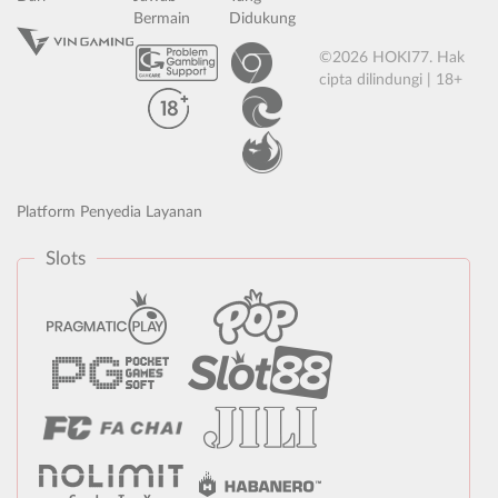
Bermain
Didukung
©2026 HOKI77. Hak
cipta dilindungi | 18+
Platform Penyedia Layanan
Slots