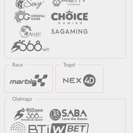
Race
Togel
Olahraga