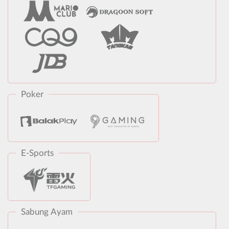
Poker
E-Sports
Sabung Ayam