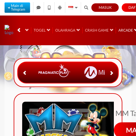
Main di
MASUK
DAF
Telegram
INO
RACE
TOGEL
OLAHRAGA
CRASH GAME
ARCADE
MM Ta
MA