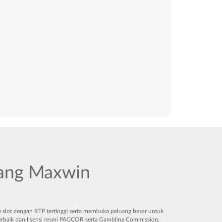
mpang Maxwin
ot dengan RTP tertinggi serta membuka peluang besar untuk
l terbaik dan lisensi resmi PAGCOR serta Gambling Commission,