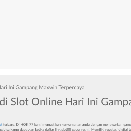
 Hari Ini Gampang Maxwin Terpercaya
udi Slot Online Hari Ini Ga
ot
terbaru. Di HOKI77 kami memastikan kenyamanan anda dengan menawarkan game sl
 bisa kamu dapatkan ketika daftar link slot88 gacor resmi. Memiliki reputasi digita