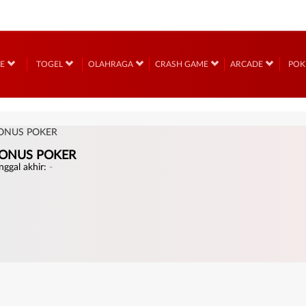
CE
TOGEL
OLAHRAGA
CRASH GAME
ARCADE
PO
ONUS POKER
nggal akhir:
-