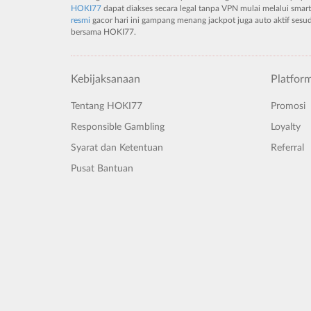
HOKI77
dapat diakses secara legal tanpa VPN mulai melalui smar
resmi
gacor hari ini gampang menang jackpot juga auto aktif sesu
bersama HOKI77.
Kebijaksanaan
Platfor
Tentang HOKI77
Promosi
Responsible Gambling
Loyalty
Syarat dan Ketentuan
Referral
Pusat Bantuan