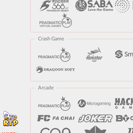
Crash Game
Arcade