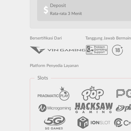
Deposit
Rata-rata 3 Menit
Bersertifikasi Dari
Tanggung Jawab Bermain
Platform Penyedia Layanan
Slots