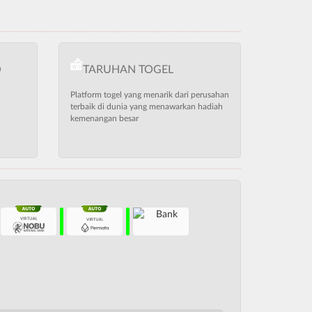
O
TARUHAN TOGEL
Platform togel yang menarik dari perusahan
terbaik di dunia yang menawarkan hadiah
kemenangan besar