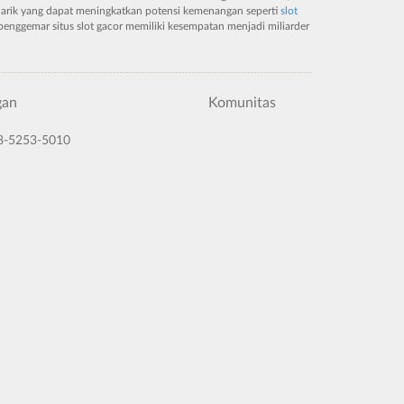
menarik yang dapat meningkatkan potensi kemenangan seperti
slot
penggemar situs slot gacor memiliki kesempatan menjadi miliarder
gan
Komunitas
8-5253-5010