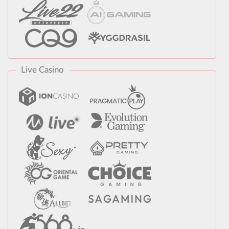
Live Casino