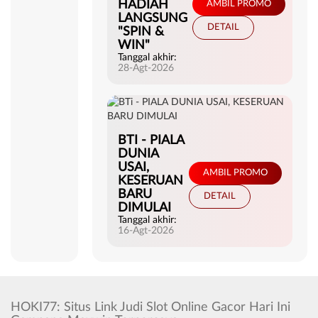
HADIAH
AMBIL PROMO
LANGSUNG
DETAIL
"SPIN &
WIN"
Tanggal akhir:
28-Agt-2026
BTI - PIALA
DUNIA
USAI,
AMBIL PROMO
KESERUAN
BARU
DETAIL
DIMULAI
Tanggal akhir:
16-Agt-2026
HOKI77: Situs Link Judi Slot Online Gacor Hari Ini