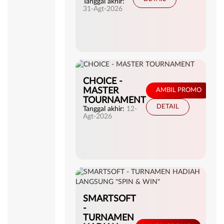
Tanggal akhir:
31-Agt-2026
CHOICE -
MASTER
AMBIL PROMO
TOURNAMENT
DETAIL
Tanggal akhir:
12-
Agt-2026
SMARTSOFT
-
TURNAMEN