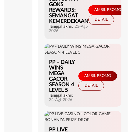
GOKS
REWARDS:
AMBIL PROMO
SEMANGAT
DETAIL
KEMERDEKAAN
Tanggal akhir:
23-Agt-
2026
PP - DAILY
WINS
MEGA
AMBIL PROMO
GACOR
SEASON 4
DETAIL
LEVEL 5
Tanggal akhir:
24-Agt-2026
PP LIVE