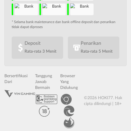
* Selama bank maintenance dan bank offline deposit dan penarikan
tidak dapat diproses
Deposit
Penarikan
Rata-rata 3 Menit
Rata-rata 5 Menit
Bersertifikasi
Tanggung
Browser
Dari
Jawab
Yang
Bermain
Didukung
©2026 HOKI77. Hak
cipta dilindungi | 18+