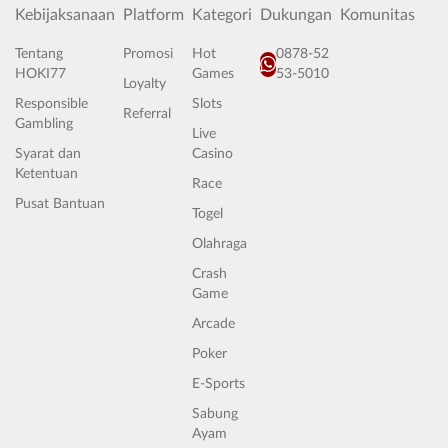
Kebijaksanaan
Platform
Kategori
Dukungan
Komunitas
Tentang
Promosi
Hot
0878-52
HOKI77
Games
53-5010
Loyalty
Responsible
Slots
Referral
Gambling
Live
Syarat dan
Casino
Ketentuan
Race
Pusat Bantuan
Togel
Olahraga
Crash
Game
Arcade
Poker
E-Sports
Sabung
Ayam