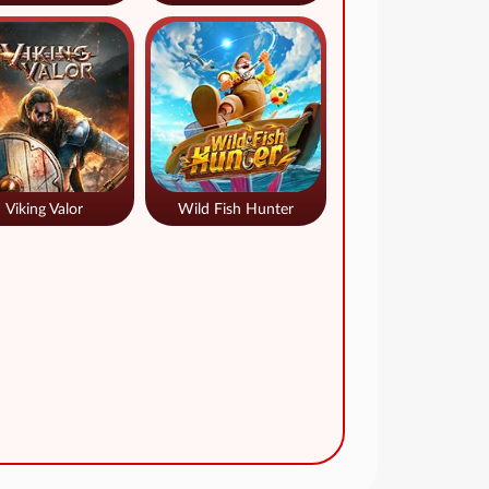
Viking Valor
Wild Fish Hunter