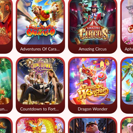
Adventures Of Caramelo
Amazing Circus
Chasing Leprechaun Coins
Countdown to Fortune
Dragon Wonder