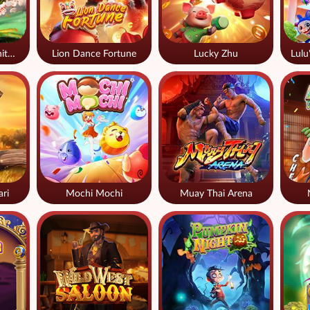
Legend of the White and Green Snake
Lion Dance Fortune
Lucky Zhu
ri
Mochi Mochi
Muay Thai Arena