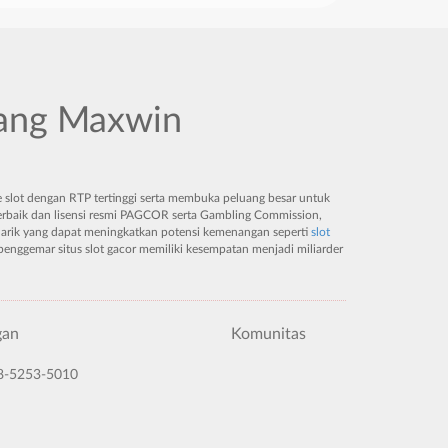
mpang Maxwin
ot dengan RTP tertinggi serta membuka peluang besar untuk
l terbaik dan lisensi resmi PAGCOR serta Gambling Commission,
menarik yang dapat meningkatkan potensi kemenangan seperti
slot
penggemar situs slot gacor memiliki kesempatan menjadi miliarder
gan
Komunitas
8-5253-5010