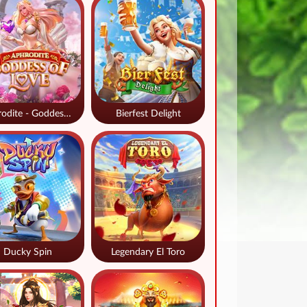
Aphrodite - Goddess of Love
Bierfest Delight
Ducky Spin
Legendary El Toro