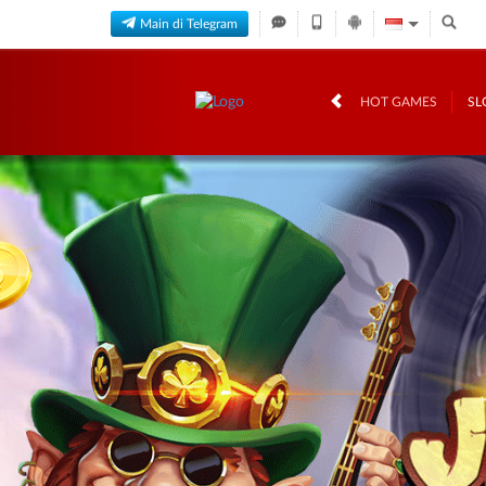
Main di Telegram
HOT GAMES
SL