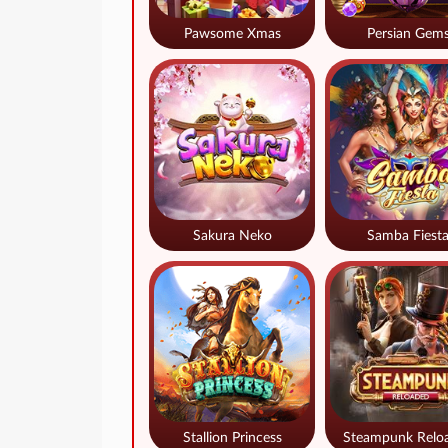
Pawsome Xmas
Persian Gem
Sakura Neko
Samba Fiest
Stallion Princess
Steampunk Relo